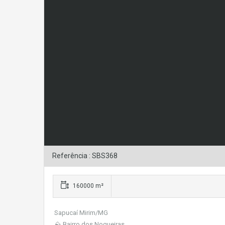
Referência : SBS368
160000 m²
Sapucaí Mirim/MG
⛰ Bairro dos Nogueiras