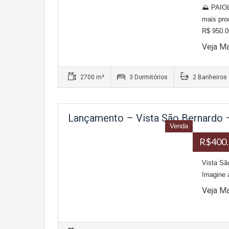
⛰ PAIOL
mais p
R$ 950.
Veja M
2700 m²
3 Dormitórios
2 Banheiros
Lançamento – Vista São Bernardo –
Venda
R$400.
Vista Sã
Imagine 
Veja M