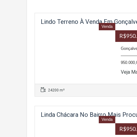
Lindo Terreno À Venda Em Gonçal
Venda
R$950.
Gonçalve
——————
950.0
Veja M
24200 m²
Linda Chácara No Bairro Mais Proc
Venda
R$950.