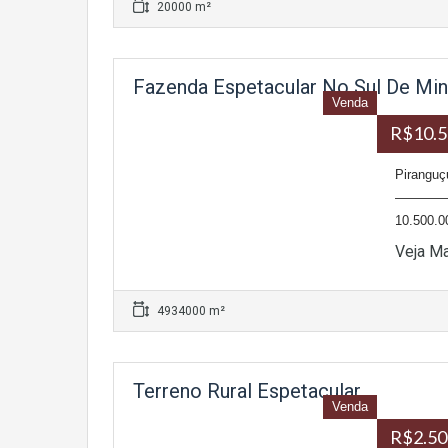
20000 m²
Fazenda Espetacular No Sul De Mi
Venda
R$10.5
Piranguç
——————
10.50
Veja M
4934000 m²
Terreno Rural Espetacular
Venda
R$2.50