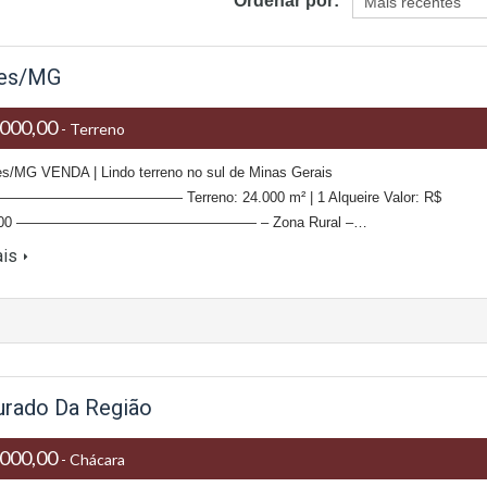
Ordenar por:
ves/MG
000,00
- Terreno
s/MG VENDA | Lindo terreno no sul de Minas Gerais
——————————— Terreno: 24.000 m² | 1 Alqueire Valor: R$
00,00 ————————————————— – Zona Rural –…
ais
urado Da Região
000,00
- Chácara