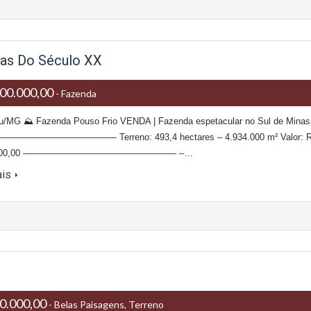
nas Do Século XX
00.000,00
- Fazenda
u/MG ⛰ Fazenda Pouso Frio VENDA | Fazenda espetacular no Sul de Minas
——————————— Terreno: 493,4 hectares – 4.934.000 m² Valor: 
0.000,00 ————————————————— –…
ais
0.000,00
- Belas Paisagens, Terreno