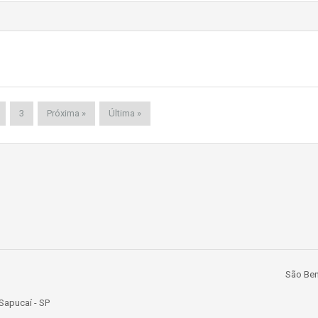
3
Próxima »
Última »
São Ben
 Sapucaí - SP