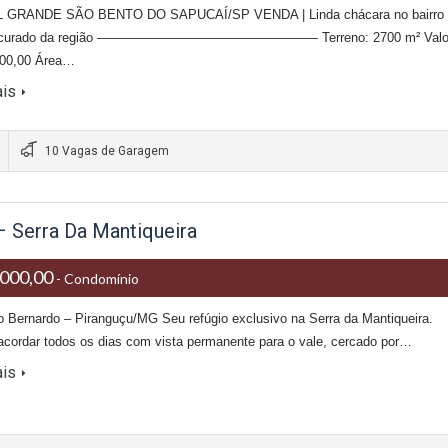
 GRANDE SÃO BENTO DO SAPUCAÍ/SP VENDA | Linda chácara no bairro
rocurado da região ————————————————— Terreno: 2700 m² Valo
000,00 Área…
ais
10 Vagas de Garagem
 Serra Da Mantiqueira
000,00
- Condomínio
o Bernardo – Piranguçu/MG Seu refúgio exclusivo na Serra da Mantiqueira.
acordar todos os dias com vista permanente para o vale, cercado por…
ais