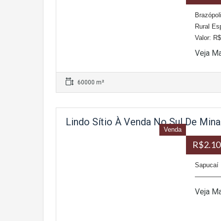
Brazópol
Rural 
Valor: R
Veja M
60000 m²
Lindo Sítio À Venda No Sul De Mina
Venda
R$2.10
Sapucaí 
——————
Veja M