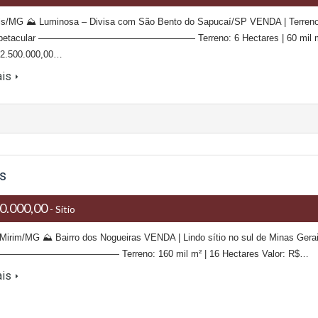
is/MG ⛰ Luminosa – Divisa com São Bento do Sapucaí/SP VENDA | Terren
Espetacular ————————————————— Terreno: 6 Hectares | 60 mil 
$2.500.000,00…
ais
s
0.000,00
- Sítio
Mirim/MG ⛰ Bairro dos Nogueiras VENDA | Lindo sítio no sul de Minas Gera
——————————— Terreno: 160 mil m² | 16 Hectares Valor: R$…
ais