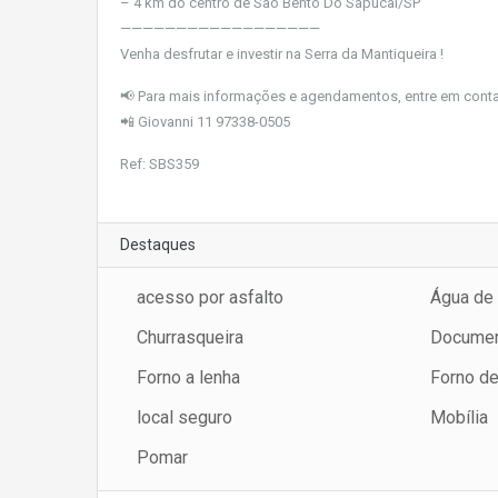
– 4 km do centro de São Bento Do Sapucaí/SP
——————————————————
Venha desfrutar e investir na Serra da Mantiqueira !
📢 Para mais informações e agendamentos, entre em con
📲 Giovanni 11 97338-0505
Ref: SBS359
Destaques
acesso por asfalto
Água de
Churrasqueira
Documen
Forno a lenha
Forno d
local seguro
Mobília
Pomar