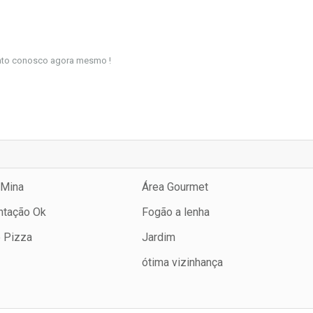
tato conosco agora mesmo !
 Mina
Área Gourmet
tação Ok
Fogão a lenha
e Pizza
Jardim
ótima vizinhança