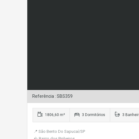
Referência : SBS359
1806,60 m²
3 Dormitórios
3 Banhei
📍 São Bento Do Sapucaí/SP
⛰ Bairro dos Pinheiros