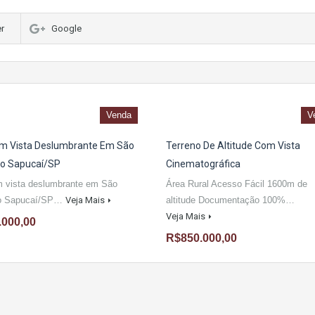
er
Google
Venda
V
m Vista Deslumbrante Em São
Terreno De Altitude Com Vista
Do Sapucaí/SP
Cinematográfica
m vista deslumbrante em São
Área Rural Acesso Fácil 1600m de
do Sapucaí/SP…
Veja Mais
altitude Documentação 100%…
Veja Mais
.000,00
R$850.000,00