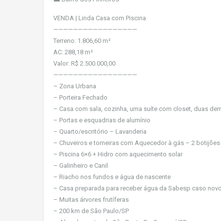
VENDA | Linda Casa com Piscina
—————————————————
Terreno: 1.806,60 m²
AC: 288,18 m²
Valor: R$ 2.500.000,00
—————————————————
– Zona Urbana
– Porteira Fechado
– Casa com sala, cozinha, uma suíte com closet, duas demi
– Portas e esquadrias de alumínio
– Quarto/escritório – Lavanderia
– Chuveiros e torneiras com Aquecedor à gás – 2 botijões
– Piscina 6×6 + Hidro com aquecimento solar
– Galinheiro e Canil
– Riacho nos fundos e água de nascente
– Casa preparada para receber água da Sabesp caso novo 
– Muitas árvores frutíferas
– 200 km de São Paulo/SP